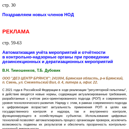
стр. 30
Поздравляем новых членов НОД
РЕКЛАМА
стр. 59-63
Автоматизация учёта мероприятий и отчётности
в контрольно-надзорные органы при проведении
дезинсекционных и дератизационных мероприятий
В.Н. Тимошенков, Т.Б. Дубовик
ООО "ДЕЗ ЦЕНТР БРЯНСК": 241004, Брянская область, р-н Брянский,
п. Свень, ул. Снежетьский Вал, д. 4, литера а, офис 22.
С 2021 года в Российской Федерации в ходе реализации "регуляторной гильотины",
в действие вводятся новые нормы, содержащие актуализированные требования,
разработанные с учётом риск-ориентированного подхода (РОП) и современного
уровня технологического развития. Наряду с этим, в рамках современного подхода
к цифровизации возрастает актуальность применения РОП в целях как
государственного контроля и надзора, так и внутреннего контроля,
функционирующего в хозяйствующих субъектах. Использование цифровых
технологий позволяет автоматизировать процесс организации проверок, исключить
возможность подмены их результатов и обеспечить прозрачность контрольно-
надзорной деятельности.