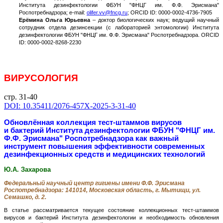
Института дезинфектологии ФБУН "ФНЦГ им. Ф.Ф. Эрисмана"
Роспотребнадзора; e-mail:
olifer.vv@fncg.ru
; ORCID ID: 0000-0002-4736-7905
Ерёмина Ольга Юрьевна
– доктор биологических наук; ведущий научный
сотрудник отдела дезинсекции (с лабораторией энтомологии) Института
дезинфектологии ФБУН "ФНЦГ им. Ф.Ф. Эрисмана" Роспотребнадзора. ORCID
ID: 0000-0002-8268-2230
ВИРУСОЛОГИЯ
стр. 31-40
DOI: 10.35411/2076-457X-2025-3-31-40
Обновлённая коллекция тест-штаммов вирусов
и бактерий Института дезинфектологии ФБУН "ФНЦГ им.
Ф.Ф. Эрисмана" Роспотребнадзора как важный
инструмент повышения эффективности современных
дезинфекционных средств и медицинских технологий
Ю.А. Захарова
Федеральный научный центр гигиены имени Ф.Ф. Эрисмана
Роспотребнадзора: 141014, Московская область, г. Мытищи, ул.
Семашко, д. 2.
В статье рассматривается текущее состояние коллекционных тест-штаммов
вирусов и бактерий Института дезинфектологии и необходимость обновления