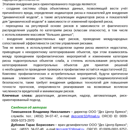
Этапами внедрения риск-ориентированного подхода являются:
- создание системы сбора объективных данных, позволяющей вести учёт
причинённого вреда, определение индикаторов риска и показателей для внедрения
"динамической модели", а также актуализации индикаторов риска и показателей
для "динамической модели" в зависимости от изменений профилей риска;
- переоценка на регулярной основе рисков в зависимости от фактического
распределения ущерба по категориям риска (классам опасности), в том числе
с использованием массивов "больших данных";
- внедрение межведомственных карт рисков, проведение международных
сопоставлений эффективности систем управления рисками.
Тем не менее, в используемой методологии оценки риска имеются недостатки,
приводящие к некорректному категорированию объектов, при этом взаимосвязь
между проведением профилактических мероприятий и изменением категории
риска подконтрольных объектов слаба, а степень использования результатов
категорирования подконтрольных объектов для принятия решений
о необходимости проведения проверок и профилактики остаётся недостаточной [1].
Комплекс профилактических и истребительных мероприятий, будучи критически
важным элементом системы обеспечения санитарно-эпидемиологической
безопасности, также требует внедрения цифровых технологий для повышения
точности прогнозов, оперативности реагирования на возможные всплески
численности вредителей и минимизации рисков.
Ключевые слова:
дератизация, дезинсекция, надзор, автоматизация, риск-
ориентированный подход.
Сведения об авторах
Тимошенков Владимир Николаевич
– директор ООО "Дез Центр Брянск";
служебн. тел.: (4832) 34-07-47, e-mail:
dezcentr32@mail.ru
. ORCID ID: 0009-
0009-5373-2970
Дубовик Тарас Борисович
– врач-дезинфектолог ООО "Дез Центр Брянск";
тел.: (4832) 34-07-48, e-mail:
dezcentr32@mail.ru
. ORCID ID:0009-0001-9757-