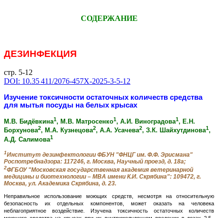
СОДЕРЖАНИЕ
ДЕЗИНФЕКЦИЯ
стр. 5-12
DOI: 10.35 411/2076-457X-2025-3-5-12
Изучение токсичности остаточных количеств средства
для мытья посуды на белых крысах
1
1
1
М.В. Бидёвкина
, М.В. Матросенко
, А.И. Виноградова
, Е.Н.
2
2
2
1
Борхунова
, М.А. Кузнецова
, А.А. Усачева
, З.К. Шайхутдинова
,
1
А.Д. Салимова
1
Институт дезинфектологии ФБУН "ФНЦГ им. Ф.Ф. Эрисмана"
Роспотребнадзора: 117246, г. Москва, Научный проезд, д. 18а;
2
ФГБОУ "Московская государственная академия ветеринарной
медицины и биотехнологии – МВА имени К.И. Скрябина": 109472, г.
Москва, ул. Академика Скрябина, д. 23.
Неправильное использование моющих средств, несмотря на относительную
безопасность их отдельных компонентов, может оказать на человека
неблагоприятное воздействие. Изучена токсичность остаточных количеств
моющего средства на крысах при их внутрижелудочном введении в дозах 2,5–