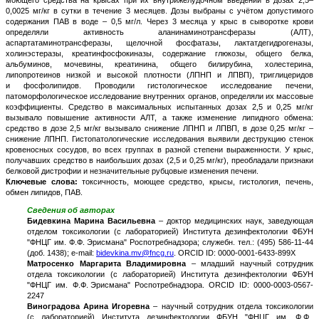
0,0025 мг/кг в сутки в течение 3 месяцев. Дозы выбраны с учётом допустимого
содержания ПАВ в воде – 0,5 мг/л. Через 3 месяца у крыс в сыворотке крови
определяли активность аланинаминотрансферазы (АЛТ),
аспартатаминотрансферазы, щелочной фосфатазы, лактатдегидрогеназы,
холинэстеразы, креатинфосфокиназы, содержание глюкозы, общего белка,
альбуминов, мочевины, креатинина, общего билирубина, холестерина,
липопротеинов низкой и высокой плотности (ЛПНП и ЛПВП), триглицеридов
и фосфолипидов. Проводили гистологическое исследование печени,
патоморфологическое исследование внутренних органов, определяли их массовые
коэффициенты. Средство в максимальных испытанных дозах 2,5 и 0,25 мг/кг
вызывало повышение активности АЛТ, а также изменение липидного обмена:
средство в дозе 2,5 мг/кг вызывало снижение ЛПНП и ЛПВП, в дозе 0,25 мг/кг –
снижение ЛПНП. Гистопатологические исследования выявили деструкцию стенок
кровеносных сосудов, во всех группах в разной степени выраженности. У крыс,
получавших средство в наибольших дозах (2,5 и 0,25 мг/кг), преобладали признаки
белковой дистрофии и незначительные рубцовые изменения печени.
Ключевые слова:
токсичность, моющее средство, крысы, гистология, печень,
обмен липидов, ПАВ.
Сведения об авторах
Бидевкина Марина Васильевна
– доктор медицинских наук, заведующая
отделом токсикологии (с лабораторией) Института дезинфектологии ФБУН
"ФНЦГ им. Ф.Ф. Эрисмана" Роспотребнадзора; служебн. тел.: (495) 586-11-44
(доб. 1438); e-mail:
bidevkina.mv@fncg.ru
. ORCID ID: 0000-0001-6433-899X
Матросенко Маргарита Владимировна
– младший научный сотрудник
отдела токсикологии (с лабораторией) Института дезинфектологии ФБУН
"ФНЦГ им. Ф.Ф. Эрисмана" Роспотребнадзора. ORCID ID: 0000-0003-0567-
2247
Виноградова Арина Игоревна
– научный сотрудник отдела токсикологии
(с лабораторией) Института дезинфектологии ФБУН "ФНЦГ им. Ф.Ф.