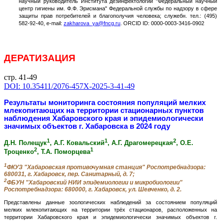
научный руководитель Института дезинфектологии "Федеральный научный
центр гигиены им. Ф.Ф. Эрисмана" Федеральной службы по надзору в сфере
защиты прав потребителей и благополучия человека; служебн. тел.: (495)
582-92-40, e-mail:
zakharova_ya@fncg.ru
. ORCID ID: 0000-0003-3416-0902
ДЕРАТИЗАЦИЯ
стр. 41-49
DOI: 10.35411/2076-457X-2025-3-41-49
Результаты мониторинга состояния популяций мелких
млекопитающих на территории стационарных пунктов
наблюдения Хабаровского края и эпидемиологически
значимых объектов г. Хабаровска в 2024 году
1
1
2
Д.Н. Полещук
, А.Г. Ковальский
, А.Г. Драгомерецкая
, О.Е.
2
1
Троценко
, Т.А. Поморцева
1
ФКУЗ "Хабаровская противочумная станция" Роспотребнадзора:
680031, г. Хабаровск, пер. Санитарный, д. 7;
2
ФБУН "Хабаровский НИИ эпидемиологии и микробиологии"
Роспотребнадзора: 680000, г. Хабаровск, ул. Шевченко, д. 2.
Представлены данные зоологических наблюдений за состоянием популяций
мелких млекопитающих на территории трёх стационаров, расположенных на
территории Хабаровского края и эпидемиологически значимых объектов г.