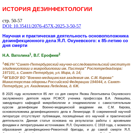
ИСТОРИЯ ДЕЗИНФЕКТОЛОГИИ
стр. 50-57
DOI: 10.35411/2076-457X-2025-3-50-57
Научная и практическая деятельность основоположника
дезинфекционного дела Я.Л. Окуневского: к 85-летию со
дня смерти
1
2
Н.А. Ватолина
, В.Г. Ерофеев
1
ФБУН "Санкт-Петербургский научно-исследовательский институт
эпидемиологии и микробиологии им. Пастера" Роспотребнадзора:
197101, г. Санкт-Петербург, ул. Мира, д. 14;
2
ФГБВОУ ВО "Военно-медицинская академия им. С.М. Кирова"
Министерства обороны Российской Федерации 194044, г. Санкт-
Петербург, ул. Академика Лебедева, д. 6Ж.
В 2025 году исполняется 85 лет со дня смерти Якова Леонтьевича Окуневского
заслуженного деятеля науки РСФСР, ученика профессора В.А. Левашёва,
заведующего кафедрой микробиологии и эпидемиологии с самостоятельным
курсом дезинфекции Военно-медицинской академии им. С.М. Кирова,
основоположника дезинфекционного дела в Ленинграде. В современной научной
литературе отсутствуют публикации, посвящённые его научной и практической
деятельности. Данная статья основана на результатах работы с архивными
фондами и литературными источниками. Я.Л. Окуневского. С 1918 года, с момента
образования дезинфекционно-Ремонтной бригады, и до самой смерти Я.Л.