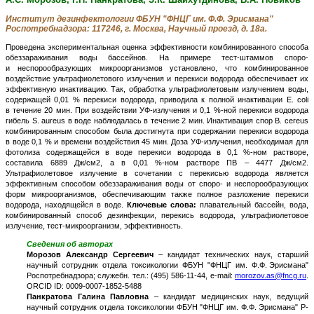
Институт дезинфектологии ФБУН "ФНЦГ им. Ф.Ф. Эрисмана"
Роспотребнадзора: 117246, г. Москва, Научный проезд, д. 18а.
Проведена экспериментальная оценка эффективности комбинированного способа
обеззараживания воды бассейнов. На примере тест-штаммов споро-
и неспорообразующих микроорганизмов установлено, что комбинированное
воздействие ультрафиолетового излучения и перекиси водорода обеспечивает их
эффективную инактивацию. Так, обработка ультрафиолетовым излучением воды,
содержащей 0,01 % перекиси водорода, приводила к полной инактивации E. coli
в течение 20 мин. При воздействии УФ-излучения и 0,1 %-ной перекиси водорода
гибель S. aureus в воде наблюдалась в течение 2 мин. Инактивация спор B. cereus
комбинированным способом была достигнута при содержании перекиси водорода
в воде 0,1 % и времени воздействия 45 мин. Доза УФ-излучения, необходимая для
фотолиза содержащейся в воде перекиси водорода в 0,1 %-ном растворе,
составила 6889 Дж/см2, а в 0,01 %-ном растворе ПВ – 4477 Дж/см2.
Ультрафиолетовое излучение в сочетании с перекисью водорода является
эффективным способом обеззараживания воды от споро- и неспорообразующих
форм микроорганизмов, обеспечивающим также полное разложение перекиси
водорода, находящейся в воде.
Ключевые слова:
плавательный бассейн, вода,
комбинированный способ дезинфекции, перекись водорода, ультрафиолетовое
излучение, тест-микроорганизм, эффективность.
Сведения об авторах
Морозов Александр Сергеевич
– кандидат технических наук, старший
научный сотрудник отдела токсикологии ФБУН "ФНЦГ им. Ф.Ф. Эрисмана"
Роспотребнадзора; служебн. тел.: (495) 586-11-44, e-mail:
morozov.as@fncg.ru
.
ORCID ID: 0009-0007-1852-5488
Панкратова Галина Павловна
– кандидат медицинских наук, ведущий
научный сотрудник отдела токсикологии ФБУН "ФНЦГ им. Ф.Ф. Эрисмана" Р-