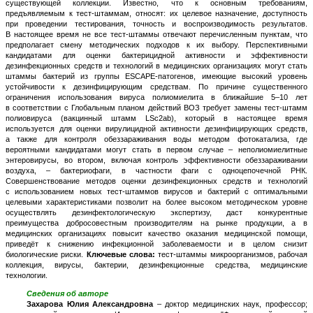
существующей коллекции. Известно, что к основным требованиям,
предъявляемым к тест-штаммам, относят: их целевое назначение, доступность
при проведении тестирования, точность и воспроизводимость результатов.
В настоящее время не все тест-штаммы отвечают перечисленным пунктам, что
предполагает смену методических подходов к их выбору. Перспективными
кандидатами для оценки бактерицидной активности и эффективности
дезинфекционных средств и технологий в медицинских организациях могут стать
штаммы бактерий из группы ESCAPE-патогенов, имеющие высокий уровень
устойчивости к дезинфицирующим средствам. По причине существенного
ограничения использования вируса полиомиелита в ближайшие 5–10 лет
в соответствии с Глобальным планом действий ВОЗ требует замены тест-штамм
полиовируса (вакцинный штамм LSc2ab), который в настоящее время
используется для оценки вирулицидной активности дезинфицирующих средств,
а также для контроля обеззараживания воды методом фотокатализа, где
вероятными кандидатами могут стать в первом случае – неполиомиелитные
энтеровирусы, во втором, включая контроль эффективности обеззараживании
воздуха, – бактериофаги, в частности фаги с одноцепочечной РНК.
Совершенствование методов оценки дезинфекционных средств и технологий
с использованием новых тест-штаммов вирусов и бактерий с оптимальными
целевыми характеристиками позволит на более высоком методическом уровне
осуществлять дезинфектологическую экспертизу, даст конкурентные
преимущества добросовестным производителям на рынке продукции, а в
медицинских организациях повысит качество оказания медицинской помощи,
приведёт к снижению инфекционной заболеваемости и в целом снизит
биологические риски.
Ключевые слова:
тест-штаммы микроорганизмов, рабочая
коллекция, вирусы, бактерии, дезинфекционные средства, медицинские
технологии.
Сведения об авторе
Захарова Юлия Александровна
– доктор медицинских наук, профессор;