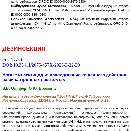
оспотребнадзора. ORCID ID:0000-0003-2471-7906
Шайхутдинова Зухра Камиловна
– младший научный сотрудник отдела
токсикологии ФБУН "ФНЦГ им. Ф.Ф. Эрисмана" Роспотребнадзора. ORCID
ID:0000-0002-6364-9603
Новиков Вячеслав Алексеевич
– младший научный сотрудник отдела
дезинфекции ФБУН "ФНЦГ им. Ф.Ф. Эрисмана" Роспотребнадзора. ORCID ID:
0000-0001-8858-5872
ДЕЗИНСЕКЦИЯ
стр. 22-30
DOI: 10.35411/2076-457X-2025-3-22-30
Новые инсектициды: исследование кишечного действия
на синантропных насекомых
В.В. Олифер, О.Ю. Ерёмина
Институт дезинфектологии ФБУН ФНЦГ им. Ф.Ф. Эрисмана
Роспотребнадзора: 117246, г. Москва, Научный проезд, д. 18а.
Проведены исследования инсектицидности пищевых приманок на основе четырех
соединений: флураланера (изоксазолины), этипрола (фенилпиразолы),
циантранилипрола (диамиды) и индоксакарба (оксадиазины) для самцов и самок
рыжего таракана чувствительной культуры S-НИИД, мультирезистентной культуры
М10 и комнатной мухи чувствительной культуры S-НИИД. Для обеих культур
рыжего таракана показана высокая эффективность приманок 0,2–0,5 %