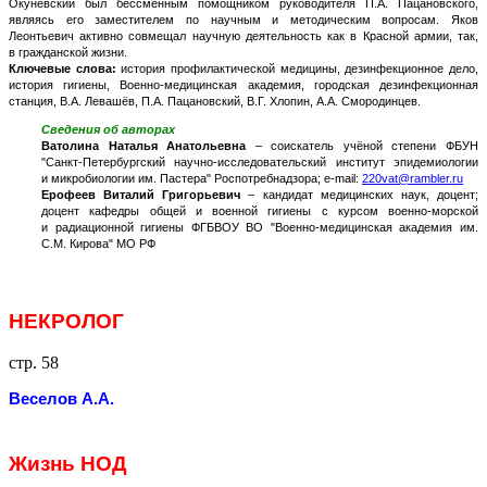
Окуневский был бессменным помощником руководителя П.А. Пацановского,
являясь его заместителем по научным и методическим вопросам. Яков
Леонтьевич активно совмещал научную деятельность как в Красной армии, так,
в гражданской жизни.
Ключевые слова:
история профилактической медицины, дезинфекционное дело,
история гигиены, Военно-медицинская академия, городская дезинфекционная
станция, В.А. Левашёв, П.А. Пацановский, В.Г. Хлопин, А.А. Смородинцев.
Сведения об авторах
Ватолина Наталья Анатольевна
– соискатель учёной степени ФБУН
"Санкт-Петербургский научно-исследовательский институт эпидемиологии
и микробиологии им. Пастера" Роспотребнадзора; e-mail:
220vat@rambler.ru
Ерофеев Виталий Григорьевич
– кандидат медицинских наук, доцент;
доцент кафедры общей и военной гигиены с курсом военно-морской
и радиационной гигиены ФГБВОУ ВО "Военно-медицинская академия им.
С.М. Кирова" МО РФ
НЕКРОЛОГ
стр. 58
Веселов А.А.
Жизнь НОД