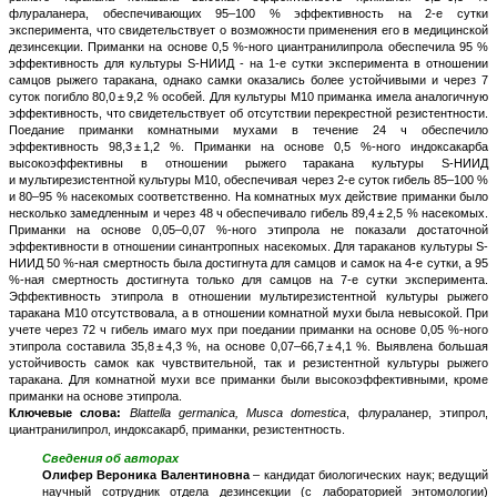
флураланера, обеспечивающих 95–100 % эффективность на 2-е сутки
эксперимента, что свидетельствует о возможности применения его в медицинской
дезинсекции. Приманки на основе 0,5 %-ного циантранилипрола обеспечила 95 %
эффективность для культуры S-НИИД - на 1-е сутки эксперимента в отношении
самцов рыжего таракана, однако самки оказались более устойчивыми и через 7
суток погибло 80,0 ± 9,2 % особей. Для культуры М10 приманка имела аналогичную
эффективность, что свидетельствует об отсутствии перекрестной резистентности.
Поедание приманки комнатными мухами в течение 24 ч обеспечило
эффективность 98,3 ± 1,2 %. Приманки на основе 0,5 %-ного индоксакарба
высокоэффективны в отношении рыжего таракана культуры S-НИИД
и мультирезистентной культуры М10, обеспечивая через 2-е суток гибель 85–100 %
и 80–95 % насекомых соответственно. На комнатных мух действие приманки было
несколько замедленным и через 48 ч обеспечивало гибель 89,4 ± 2,5 % насекомых.
Приманки на основе 0,05–0,07 %-ного этипрола не показали достаточной
эффективности в отношении синантропных насекомых. Для тараканов культуры S-
НИИД 50 %-ная смертность была достигнута для самцов и самок на 4-е сутки, а 95
%-ная смертность достигнута только для самцов на 7-е сутки эксперимента.
Эффективность этипрола в отношении мультирезистентной культуры рыжего
таракана М10 отсутствовала, а в отношении комнатной мухи была невысокой. При
учете через 72 ч гибель имаго мух при поедании приманки на основе 0,05 %-ного
этипрола составила 35,8 ± 4,3 %, на основе 0,07–66,7 ± 4,1 %. Выявлена большая
устойчивость самок как чувствительной, так и резистентной культуры рыжего
таракана. Для комнатной мухи все приманки были высокоэффективными, кроме
приманки на основе этипрола.
Ключевые слова:
Blattella germanica, Musca domestica
, флураланер, этипрол,
циантранилипрол, индоксакарб, приманки, резистентность.
Сведения об авторах
Олифер Вероника Валентиновна
– кандидат биологических наук; ведущий
научный сотрудник отдела дезинсекции (с лабораторией энтомологии)