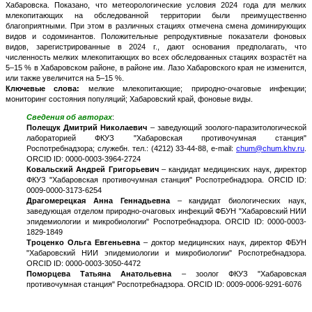
Хабаровска. Показано, что метеорологические условия 2024 года для мелких
млекопитающих на обследованной территории были преимущественно
благоприятными. При этом в различных стациях отмечена смена доминирующих
видов и содоминантов. Положительные репродуктивные показатели фоновых
видов, зарегистрированные в 2024 г., дают основания предполагать, что
численность мелких млекопитающих во всех обследованных стациях возрастёт на
5–15 % в Хабаровском районе, в районе им. Лазо Хабаровского края не изменится,
или также увеличится на 5–15 %.
Ключевые слова:
мелкие млекопитающие; природно-очаговые инфекции;
мониторинг состояния популяций; Хабаровский край, фоновые виды.
Сведения об авторах
:
Полещук Дмитрий Николаевич
– заведующий зоолого-паразитологической
лабораторией ФКУЗ "Хабаровская противочумная станция"
Роспотребнадзора; служебн. тел.: (4212) 33-44-88, e-mail:
chum@chum.khv.ru
.
ORCID ID: 0000-0003-3964-2724
Ковальский Андрей Григорьевич
– кандидат медицинских наук, директор
ФКУЗ "Хабаровская противочумная станция" Роспотребнадзора. ORCID ID:
0009-0000-3173-6254
Драгомерецкая Анна Геннадьевна
– кандидат биологических наук,
заведующая отделом природно-очаговых инфекций ФБУН "Хабаровский НИИ
эпидемиологии и микробиологии" Роспотребнадзора. ORCID ID: 0000-0003-
1829-1849
Троценко Ольга Евгеньевна
– доктор медицинских наук, директор ФБУН
"Хабаровский НИИ эпидемиологии и микробиологии" Роспотребнадзора.
ORCID ID: 0000-0003-3050-4472
Поморцева Татьяна Анатольевна
– зоолог ФКУЗ "Хабаровская
противочумная станция" Роспотребнадзора. ORCID ID: 0009-0006-9291-6076