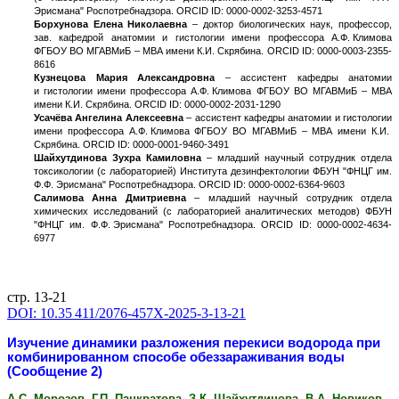
Эрисмана" Роспотребнадзора. ORCID ID: 0000-0002-3253-4571
Борхунова Елена Николаевна
– доктор биологических наук, профессор,
зав. кафедрой анатомии и гистологии имени профессора А.Ф. Климова
ФГБОУ ВО МГАВМиБ – МВА имени К.И. Скрябина. ORCID ID: 0000-0003-2355-
8616
Кузнецова Мария Александровна
– ассистент кафедры анатомии
и гистологии имени профессора А.Ф. Климова ФГБОУ ВО МГАВМиБ – МВА
имени К.И. Скрябина. ORCID ID: 0000-0002-2031-1290
Усачёва Ангелина Алексеевна
– ассистент кафедры анатомии и гистологии
имени профессора А.Ф. Климова ФГБОУ ВО МГАВМиБ – МВА имени К.И.
Скрябина. ORCID ID: 0000-0001-9460-3491
Шайхутдинова Зухра Камиловна
– младший научный сотрудник отдела
токсикологии (с лабораторией) Института дезинфектологии ФБУН "ФНЦГ им.
Ф.Ф. Эрисмана" Роспотребнадзора. ORCID ID: 0000-0002-6364-9603
Салимова Анна Дмитриевна
– младший научный сотрудник отдела
химических исследований (с лабораторией аналитических методов) ФБУН
"ФНЦГ им. Ф.Ф. Эрисмана" Роспотребнадзора. ORCID ID: 0000-0002-4634-
6977
стр. 13-21
DOI: 10.35 411/2076-457X-2025-3-13-21
Изучение динамики разложения перекиси водорода при
комбинированном способе обеззараживания воды
(Сообщение 2)
А.С. Морозов, Г.П. Панкратова, З.К. Шайхутдинова, В.А. Новиков